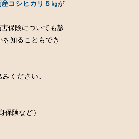
賀産コシヒカリ５㎏
が
損害保険についても診
かを知ることもでき
込みください。
身保険など）