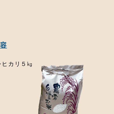
内容
シヒカリ５㎏