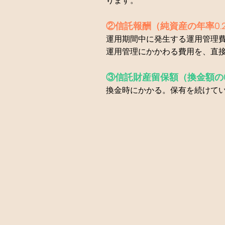
ります。
②信託報酬（純資産の年率0.
運用期間中に発生する運用管理
運用管理にかかわる費用を、直
③信託財産留保額（換金額の0
換金時にかかる。保有を続けて