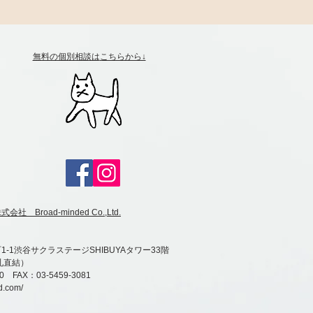
​無料の個別相談は
こちらから↓
 Broad-minded Co.,Ltd.
-1渋谷サクラステージSHIBUYAタワー33階
札直結）
80 FAX：03-5459-3081
d.com/