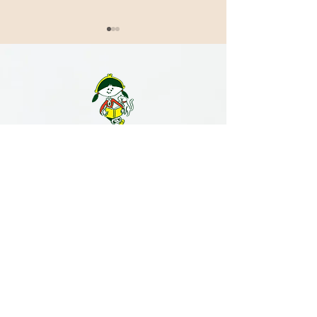
年末年始休業の
ニュースレターを作成し
ました
ブロードマインド株式会社｜金沢支社
〒920-8203
石川県金沢市鞍月5-181 AUBEビル2F
TEL 076-255-3764 FAX 076-255-3765
​無料の個別相談は
こちらから↓