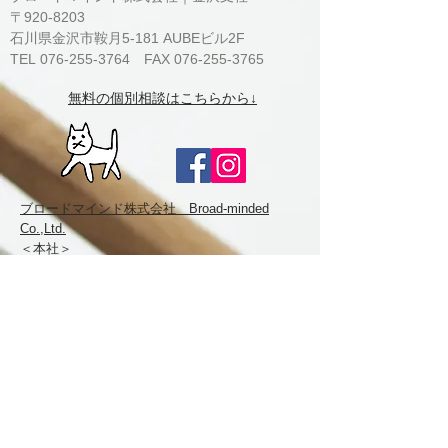
〒920-8203
石川県金沢市鞍月5-181 AUBEビル2F
TEL 076-255-3764 FAX 076-255-3765
​無料の個別相談は
こちらから↓
ブロードマインド株式会社 Broad-minded
Co.,Ltd.
＜本社＞
〒150-6233
東京都渋谷区桜丘町1-1渋谷サクラステージ
SHIBUYAタワー33階（JR渋谷駅新南改札直
結）
TEL：03-5459-3080 FAX：03-5459-3081
http://www.b-minded.com/
​BM19-002
​© Broad-minded Co.,Ltd. All rights reserved.